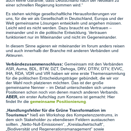
auch keine Garantie, dass Deutschland nach der Neuwahl zu
einer schnellen Regierung kommen wird.“
Es stehen wichtige gesellschaftliche Herausforderungen vor
uns, für die wir als Gesellschaft in Deutschland, Europa und der
Welt gemeinsame Lösungen entwickeln und angehen müssen.
Leicht wird es nicht werden. Dazu braucht es Vertrauen –
ineinander und in die politische Entwicklung. Vertrauen
funktioniert nur im Miteinander und nicht im Gegeneinander.
In diesem Sinne agieren wir miteinander im forum anders reisen
und auch innerhalb der Branche mit anderen Verbänden und
Akteuren.
Verbändezusammenschluss:
Gemeinsam mit den Verbänden
ASR, Auma, BDL, BTW, DZT, Dehoga, DRV, DTRV, DTV, EVVC,
IHA, RDA, VDR und VIR haben wir eine erste Themensammlung
für die politischen Entscheidungsträger gebündelt, die wir vor
der Wahl noch platzieren möchten. Das ist der große
gemeinsame Nenner – im Detail unterscheiden sich unsere
Positionen schon noch von denen manch anderen Verbands.
ABER,
ein erster Aufschlag zum Konsens ist gemacht: Hier
findet Ihr die
gemeinsame Positionierung
.
„
Handlungsfelder für die
Grüne Transformation im
Tourismus“
hieß ein Workshop des Kompetenzzentrums, in
dem sich Stakeholder zu ebendiesen Feldern austauschen
sollten. „Netto-Null-Emissionen“, „Kreislaufwirtschaft“,
„Biodiversität und Regenerationsmanagement“ sowie