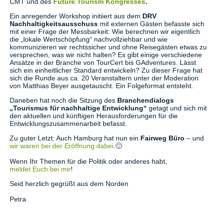
CMT und des
Future Tourism Kongresses
.
Ein anregender Workshop initiiert aus dem
DRV
Nachhaltigkeitsausschuss
mit externen Gästen befasste sich
mit einer Frage der Messbarkeit: Wie berechnen wir eigentlich
die „lokale Wertschöpfung“ nachvollziehbar und wie
kommunizieren wir rechtssicher und ohne Reisegästen etwas zu
versprechen, was wir nicht halten? Es gibt einige verschiedene
Ansätze in der Branche von TourCert bis GAdventures. Lässt
sich ein einheitlicher Standard entwickeln? Zu dieser Frage hat
sich die Runde aus ca. 20 Veranstaltern unter der Moderation
von Matthias Beyer ausgetauscht. Ein Folgeformat entsteht.
Daneben hat noch die Sitzung des
Branchendialogs
„Tourismus für nachhaltige Entwicklung“
getagt und sich mit
den aktuellen und künftigen Herausforderungen für die
Entwicklungszusammenarbeit befasst.
Zu guter Letzt: Auch Hamburg hat nun ein
Fairweg Büro
– und
wir waren bei der Eröffnung dabei
.🙂
Wenn Ihr Themen für die Politik oder anderes habt,
meldet Euch bei mir
!
Seid herzlich gegrüßt aus dem Norden
Petra