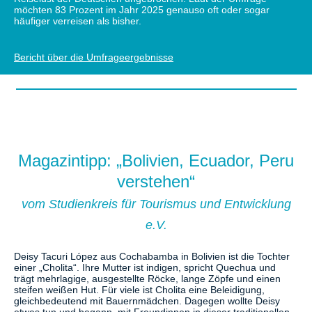
möchten 83 Prozent im Jahr 2025 genauso oft oder sogar
häufiger verreisen als bisher.
Bericht über die Umfrageergebnisse
Magazintipp:
„Bolivien, Ecuador, Peru
verstehen“
vom Studienkreis für Tourismus und Entwicklung
e.V.
Deisy Tacuri López aus Cochabamba in Bolivien ist die Tochter
einer „Cholita“. Ihre Mutter ist indigen, spricht Quechua und
trägt mehrlagige, ausgestellte Röcke, lange Zöpfe und einen
steifen weißen Hut. Für viele ist Cholita eine Beleidigung,
gleichbedeutend mit Bauernmädchen. Dagegen wollte Deisy