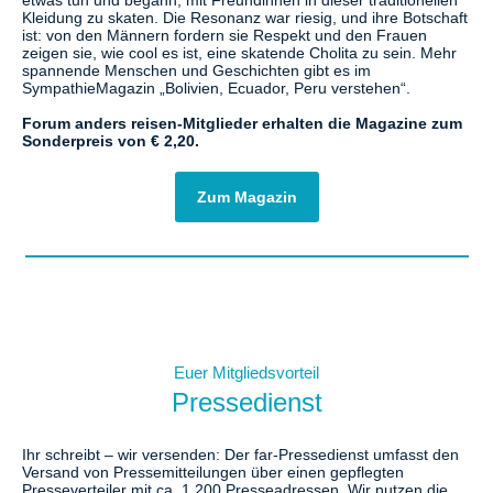
etwas tun und begann, mit Freundinnen in dieser traditionellen
Kleidung zu skaten. Die Resonanz war riesig, und ihre Botschaft
ist: von den Männern fordern sie Respekt und den Frauen
zeigen sie, wie cool es ist, eine skatende Cholita zu sein. Mehr
spannende Menschen und Geschichten gibt es im
SympathieMagazin „Bolivien, Ecuador, Peru verstehen“.
Forum anders reisen-Mitglieder erhalten die Magazine zum
Sonderpreis von € 2,20.
Zum Magazin
Euer Mitgliedsvorteil
Pressedienst
Ihr schreibt – wir versenden: Der far-Pressedienst umfasst den
Versand von Pressemitteilungen über einen gepflegten
Presseverteiler mit ca. 1.200 Presseadressen. Wir nutzen die