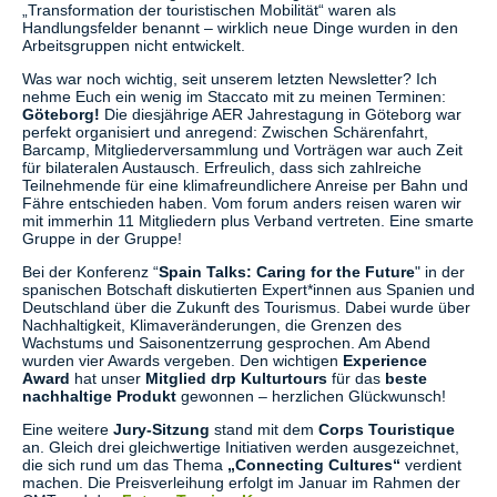
„Transformation der touristischen Mobilität“ waren als
Handlungsfelder benannt – wirklich neue Dinge wurden in den
Arbeitsgruppen nicht entwickelt.
Was war noch wichtig, seit unserem letzten Newsletter? Ich
nehme Euch ein wenig im Staccato mit zu meinen Terminen:
Göteborg!
Die diesjährige AER Jahrestagung in Göteborg war
perfekt organisiert und anregend: Zwischen Schärenfahrt,
Barcamp, Mitgliederversammlung und Vorträgen war auch Zeit
für bilateralen Austausch. Erfreulich, dass sich zahlreiche
Teilnehmende für eine klimafreundlichere Anreise per Bahn und
Fähre entschieden haben. Vom forum anders reisen waren wir
mit immerhin 11 Mitgliedern plus Verband vertreten. Eine smarte
Gruppe in der Gruppe!
Bei der Konferenz “
Spain Talks: Caring for the Future
" in der
spanischen Botschaft diskutierten Expert*innen aus Spanien und
Deutschland über die Zukunft des Tourismus. Dabei wurde über
Nachhaltigkeit, Klimaveränderungen, die Grenzen des
Wachstums und Saisonentzerrung gesprochen. Am Abend
wurden vier Awards vergeben. Den wichtigen
Experience
Award
hat unser
Mitglied drp Kulturtours
für das
beste
nachhaltige Produkt
gewonnen – herzlichen Glückwunsch!
Eine weitere
Jury-Sitzung
stand mit dem
Corps Touristique
an. Gleich drei gleichwertige Initiativen werden ausgezeichnet,
die sich rund um das Thema
„Connecting Cultures“
verdient
machen. Die Preisverleihung erfolgt im Januar im Rahmen der