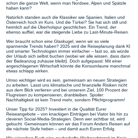
schon die ganze Welt, wenn man Nordsee, Alpen und Spätzle
haben kann?
Natürlich standen auch die Klassiker wie Spanien, Italien und
Österreich hoch im Kurs. Und die Türkei? Sie hat sich still und
heimlich auf die Überholspur geschlichen. Ein Trend, der
ebenso auffiel, war die steigende Liebe zu Last-Minute-Reisen.
Wer braucht schon eine Glaskugel, wenn wir so viele
spannende Trends haben? 2025 wird die Reiseplanung dank KI
und smarter Technologien immer einfacher – fast so, als würde
der Urlaub sich selbst buchen (wobei wir alle wissen, dass dann
der Badeanzug zuhause bleibt). Doch aufgepasst: Mit einer
angeschlagenen Wirtschaft könnte die Konsumlaune manchmal
etwas schlapp wirken.
Umso wichtiger wird es sein, gemeinsam an neuen Strategien
zu arbeiten. Lasst uns klimatische und finanzielle Risiken nicht
aus dem Blick verlieren und bei unserem Ziel, 100 Prozent der
Flugreisen zu kompensieren, dranbleiben. Spoiler:
Nachhaltigkeit ist kein Trend mehr, sondern Pflichtprogramm!
Unser Tipp für 2025? Investiert in die Qualität Eurer
Reiseangebote – von knackigen Einträgen bei Viator bis hin zu
cleveren Social-Media-Strategien. Denn wer sichtbar ist, wird
gebucht. Gemeinsam können wir das Forum Anders Reisen auf
die nächste Stufe heben – und damit auch Euren Erfolg.