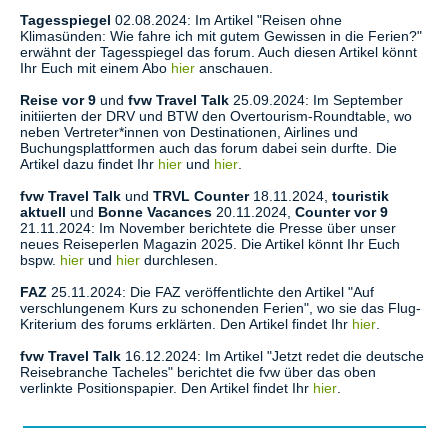
Tagesspiegel
02.08.2024: Im Artikel "Reisen ohne
Klimasünden: Wie fahre ich mit gutem Gewissen in die Ferien?"
erwähnt der Tagesspiegel das forum. Auch diesen Artikel könnt
Ihr Euch mit einem Abo
hier
anschauen.
Reise vor 9
und
fvw Travel Talk
25.09.2024: Im September
initiierten der DRV und BTW den Overtourism-Roundtable, wo
neben Vertreter*innen von Destinationen, Airlines und
Buchungsplattformen auch das forum dabei sein durfte. Die
Artikel dazu findet Ihr
hier
und
hier
.
fvw Travel Talk
und
TRVL Counter
18.11.2024,
touristik
aktuell
und
Bonne Vacances
20.11.2024,
Counter vor 9
21.11.2024: Im November berichtete die Presse über unser
neues Reiseperlen Magazin 2025. Die Artikel könnt Ihr Euch
bspw.
hier
und
hier
durchlesen.
FAZ
25.11.2024: Die FAZ veröffentlichte den Artikel "Auf
verschlungenem Kurs zu schonenden Ferien", wo sie das Flug-
Kriterium des forums erklärten. Den Artikel findet Ihr
hier
.
fvw Travel Talk
16.12.2024: Im Artikel "Jetzt redet die deutsche
Reisebranche Tacheles" berichtet die fvw über das oben
verlinkte Positionspapier. Den Artikel findet Ihr
hier
.